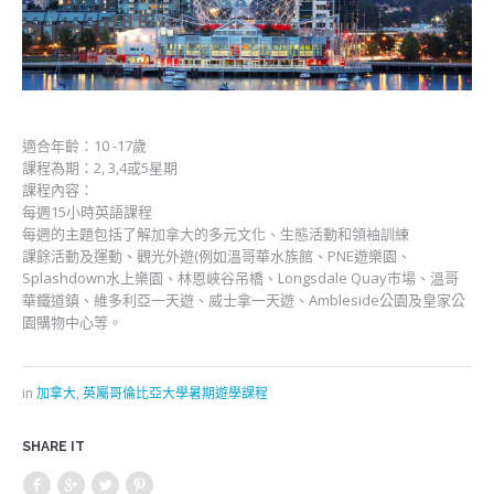
適合年齡：10 -17歲
課程為期：2, 3,4或5星期
課程內容：
每週15小時英語課程
每週的主題包括了解加拿大的多元文化、生態活動和領袖訓練
課餘活動及運動、觀光外遊(例如溫哥華水族館、PNE遊樂園、
Splashdown水上樂園、林恩峽谷吊橋、Longsdale Quay市場、溫哥
華鐵道鎮、維多利亞一天遊、威士拿一天遊、Ambleside公園及皇家公
園購物中心等。
in
加拿大
,
英屬哥倫比亞大學暑期遊學課程
SHARE IT