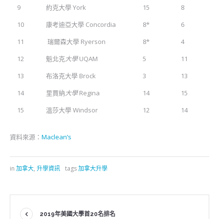
9
約克大學 York
15
8
10
康考迪亞大學 Concordia
8*
6
11
瑞爾森大學 Ryerson
8*
4
12
魁北克
大學
UQAM
5
11
13
布洛克大學 Brock
3
13
14
里賈納
大學
Regina
14
15
15
溫莎大學 Windsor
12
14
資料來源：
Maclean’s
in
加拿大
,
升學資訊
tags
加拿大升學
2019年美國大學首20名排名