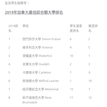
金及學生服務等。
2019年加拿大最佳綜合類大學排名
2019排
學校
學生滿意
聲望排
名
度排名
名
1
西門菲莎大學 Simon Fraser
6
2
2
維多利亞大學 Victoria
4
5
3
滑鐵盧大學 Waterloo
10
1
4
圭爾夫大學 Guelph
2
3
5
卡爾頓大學 Carleton
7
9
6
勞瑞爾大學 Wilfrid Laurier
1
10
7
紐芬蘭紀念大學 Memorial
13
7
8
新不倫瑞克大學 New
11
12
Brunswick