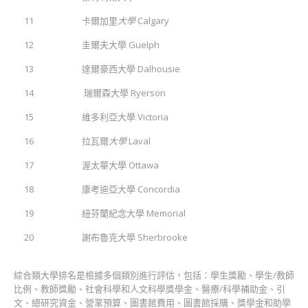
11
卡爾加里
大學
Calgary
12
圭爾夫大學 Guelph
13
達爾豪西大學 Dalhousie
14
瑞爾森大學 Ryerson
15
維多利亞大學 Victoria
16
拉瓦爾
大學
Laval
17
渥太華大學 Ottawa
18
康考迪亞大學 Concordia
19
紐芬蘭紀念大學 Memorial
20
謝布魯克大學 Sherbrooke
綜合類大學排名是根據多個類別進行評估，包括：學生獎勵、學生/教師
比例、教師獎勵、社會科學和人文科學獎學金、醫療/科學補助金、引
文、總研究資金、營業預算、圖書館費用、圖書館採購、獎學金和助學