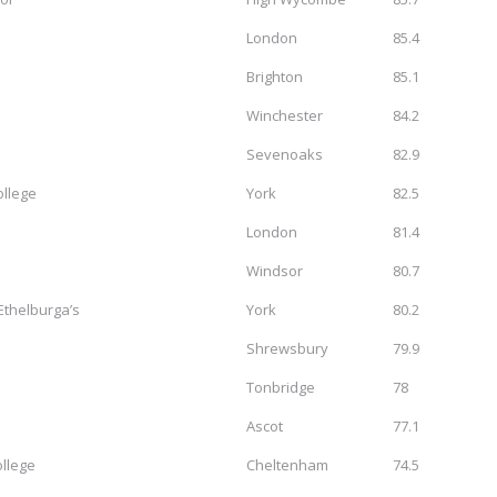
London
85.4
Brighton
85.1
Winchester
84.2
Sevenoaks
82.9
ollege
York
82.5
London
81.4
Windsor
80.7
Ethelburga’s
York
80.2
Shrewsbury
79.9
Tonbridge
78
Ascot
77.1
llege
Cheltenham
74.5