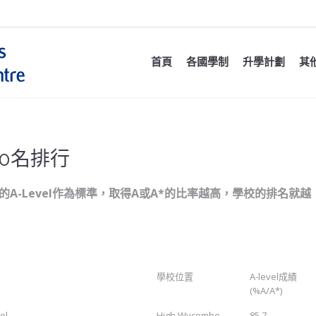
首頁
各國學制
升學計劃
其
20名排行
的A-Level作為標準，取得A或A*的比率越高，學校的排名就越
學校位置
A-level成績
(%A/A*)
ol
High Wycombe
85.7