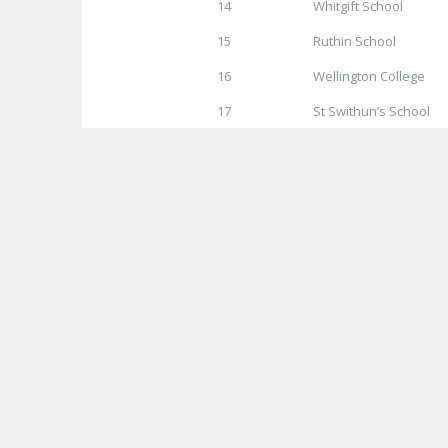
14
Whitgift School
15
Ruthin School
16
Wellington College
17
St Swithun’s School
18
City of London Freeme
19
Downe House
20
Westbourne School
資料來源：
UKuni
in
升學資訊
,
英國
tags
英國升學
2019年英國大學首20名排名