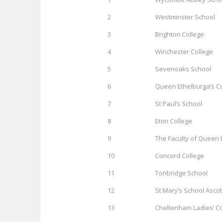
2
Westminster School
3
Brighton College
4
Winchester College
5
Sevenoaks School
6
Queen Ethelburga’s C
7
St Paul’s School
8
Eton College
9
The Faculty of Queen 
10
Concord College
11
Tonbridge School
12
St Mary’s School Ascot
13
Cheltenham Ladies’ Co