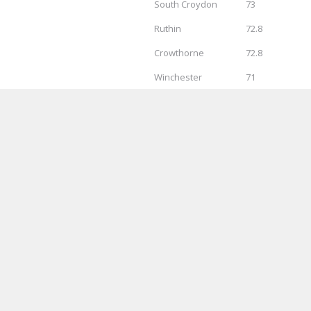
South Croydon
73
Ruthin
72.8
Crowthorne
72.8
Winchester
71
n’s School
Ashtead
70.5
Thatcham
70.4
Penarth
69.7
2019年加拿大寄宿學校排名